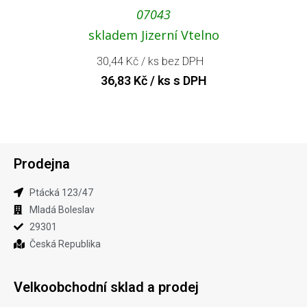
07043
skladem Jizerní Vtelno
30,44
Kč
/ ks bez DPH
36,83
Kč
/ ks s DPH
Prodejna
Ptácká 123​/47
Mladá Boleslav​
29301
Česká Republika
Velkoobchodní sklad a prodej​