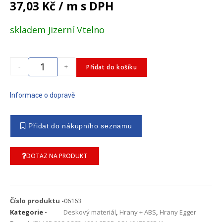
37,03
Kč
/ m s DPH
skladem Jizerní Vtelno
-
+
Přidat do košíku
Informace o dopravě
DOTAZ NA PRODUKT
Číslo produktu -
06163
Kategorie -
Deskový materiál
,
Hrany + ABS
,
Hrany Egger