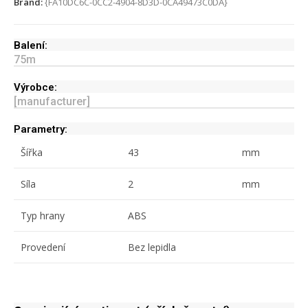
Brand:
{FA10DC6C-0CC2-4904-8D3D-0CA49473C0DA}
Balení:
75
m
Výrobce:
[manufacturer]
Parametry:
Šířka
43
mm
Síla
2
mm
Typ hrany
ABS
Provedení
Bez lepidla