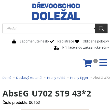
Zapomenuté heslo
Registrace
Oblíbené položky
Přihlášení do zákaznické zóny
0
Domů
>
Deskový materiál
>
Hrany + ABS
>
Hrany Egger
>
AbsEG U702
AbsEG U702 ST9 43*2
Číslo produktu: 06163