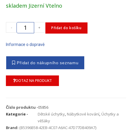
skladem Jizerní Vtelno
-
+
Přidat do košíku
Informace o dopravě
DOTAZ NA PRODUKT
Číslo produktu -
05856
Kategorie -
Dětské úchytky
,
Nábytkové kování
,
Úchytky a
věšáky
Brand:
{B5396B58-42EB-4C07-A6AC-47D77DB409A7}