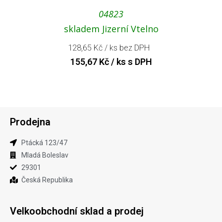
04823
skladem Jizerní Vtelno
128,65
Kč
/ ks bez DPH
155,67
Kč
/ ks s DPH
Prodejna
Ptácká 123​/47
Mladá Boleslav​
29301
Česká Republika
Velkoobchodní sklad a prodej​