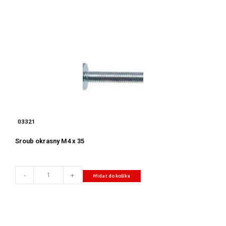
03321
Sroub okrasny M4 x 35
-
+
Přidat do košíku