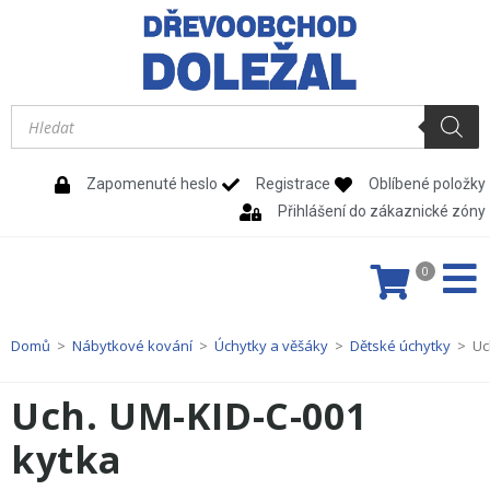
Zapomenuté heslo
Registrace
Oblíbené položky
Přihlášení do zákaznické zóny
0
Domů
>
Nábytkové kování
>
Úchytky a věšáky
>
Dětské úchytky
>
Uc
Uch. UM-KID-C-001
kytka