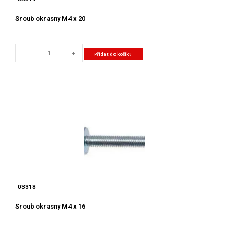
Sroub okrasny M4 x 20
-
+
Přidat do košíku
03318
Sroub okrasny M4 x 16