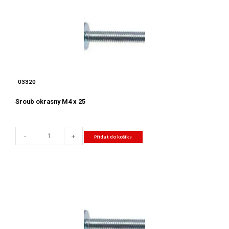
03320
Sroub okrasny M4 x 25
-
+
Přidat do košíku