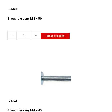
03324
Sroub okrasny M4 x 50
-
+
Přidat do košíku
03323
Sroub okrasny M4 x 45