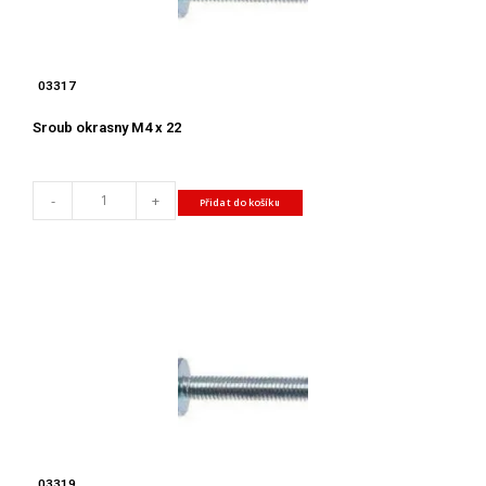
03317
Sroub okrasny M4 x 22
-
+
Přidat do košíku
03319