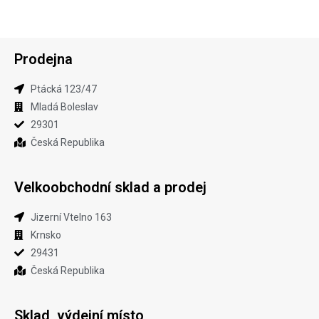
Prodejna
Ptácká 123​/47
Mladá Boleslav​
29301
Česká Republika
Velkoobchodní sklad a prodej​
Jizerní Vtelno 163​
Krnsko
29431
Česká Republika
Sklad, výdejní místo