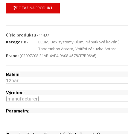
DOTAZ NA PRODUKT
Číslo produktu -
11437
Kategorie -
BLUM
,
Box systemy Blum
,
Nábytkové kování
,
Tandembox Antaro
,
Vnitřní zásuvka Antaro
Brand:
{C2097C08-31AB-4AE4-9A08-4578CF7B06A6}
Balení:
12
par
Výrobce:
[manufacturer]
Parametry: