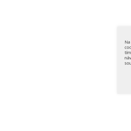
Na 
coo
tím
náv
sou