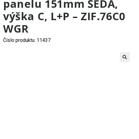
panelu 151mm ŠEDÁ,
výška C, L+P – ZIF.76C0
WGR
Číslo produktu: 11437
🔍