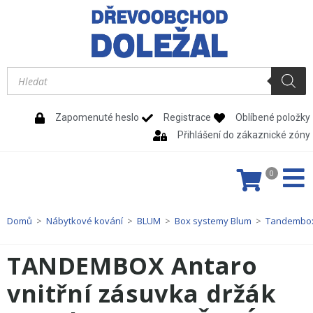
Zapomenuté heslo
Registrace
Oblíbené položky
Přihlášení do zákaznické zóny
0
Domů
>
Nábytkové kování
>
BLUM
>
Box systemy Blum
>
Tandembox
TANDEMBOX Antaro
vnitřní zásuvka držák