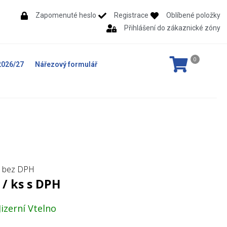
Zapomenuté heslo
Registrace
Oblíbené položky
Přihlášení do zákaznické zóny
0
2026/27
Nářezový formulář
s bez DPH
/ ks s DPH
izerní Vtelno