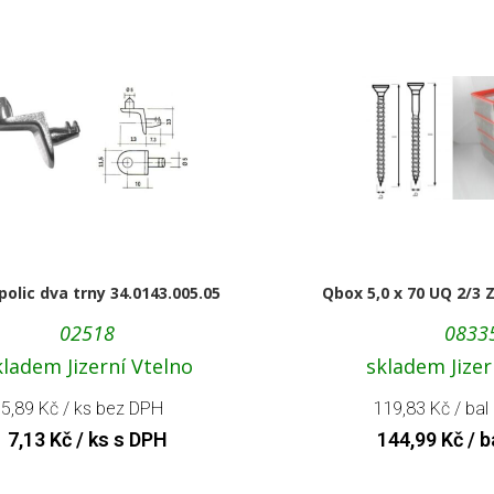
polic dva trny 34.0143.005.05
Qbox 5,0 x 70 UQ 2/3 
02518
0833
kladem Jizerní Vtelno
skladem Jizer
5,89
Kč
/ ks bez DPH
119,83
Kč
/ bal
7,13
Kč
/ ks s DPH
144,99
Kč
/ b