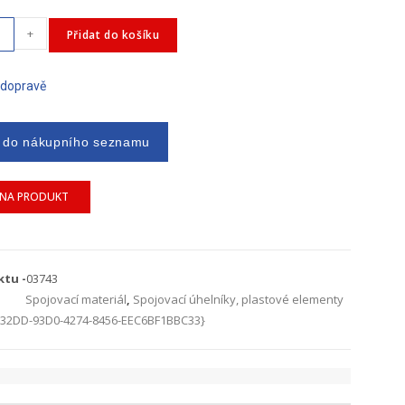
+
Přidat do košíku
 dopravě
NA PRODUKT
ktu -
03743
Spojovací materiál
,
Spojovací úhelníky, plastové elementy
32DD-93D0-4274-8456-EEC6BF1BBC33}