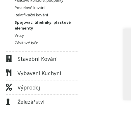
Policové konzole, podpěrky
Postelové kování
Rektifikační kování
Spojovací úhelníky, plastové
elementy
Vruty
Závitové tyče
Stavební Kování
Vybavení Kuchyní
Výprodej
Železářství