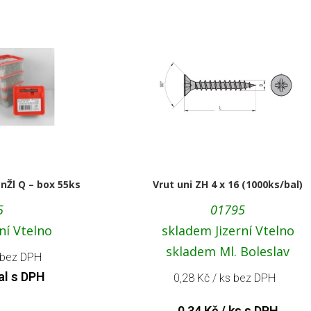
ZnŽl Q – box 55ks
Vrut uni ZH 4 x 16 (1000ks/bal)
5
01795
ní Vtelno
skladem Jizerní Vtelno
skladem Ml. Boleslav
 bez DPH
al s DPH
0,28
Kč
/ ks bez DPH
0,34
Kč
/ ks s DPH