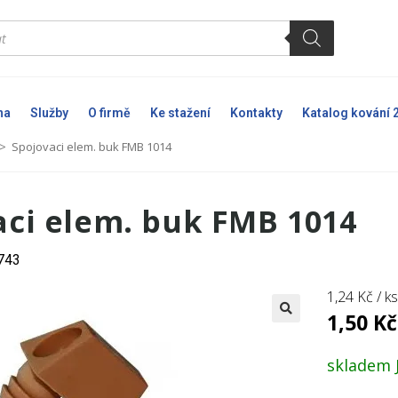
na
Služby
O firmě
Ke stažení
Kontakty
Katalog kování 
>
Spojovaci elem. buk FMB 1014
aci elem. buk FMB 1014
3743
1,24
Kč
/ k
1,50
Kč
🔍
skladem J