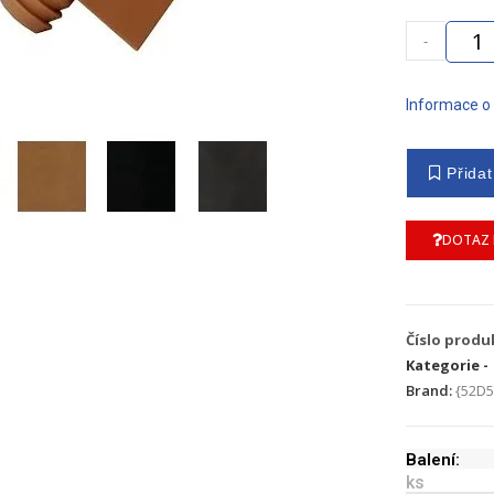
-
Informace o
DOTAZ 
Číslo produ
Kategorie -
Brand:
{52D5
Balení:
ks