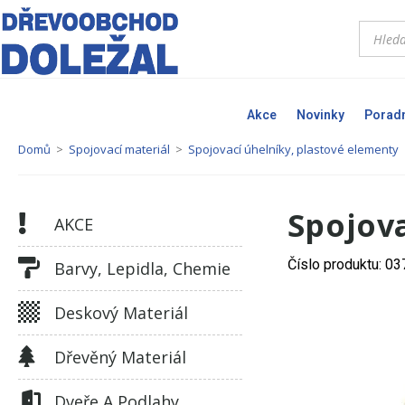
Akce
Novinky
Porad
Domů
>
Spojovací materiál
>
Spojovací úhelníky, plastové elementy
Spojov
AKCE
Číslo produktu: 0
Barvy, Lepidla, Chemie
Deskový Materiál
Dřevěný Materiál
Dveře A Podlahy