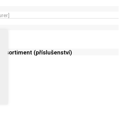
rer]
cí sortiment (příslušenství)