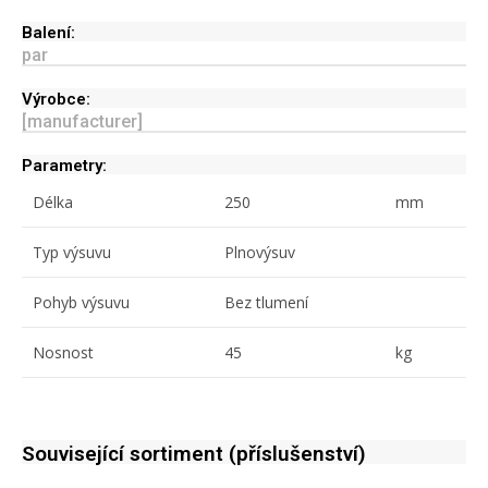
Balení:
par
Výrobce:
[manufacturer]
Parametry:
Délka
250
mm
Typ výsuvu
Plnovýsuv
Pohyb výsuvu
Bez tlumení
Nosnost
45
kg
Související sortiment (příslušenství)