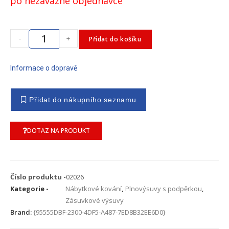
po nezávazné objednávce
-
+
Přidat do košíku
Informace o dopravě
DOTAZ NA PRODUKT
Číslo produktu -
02026
Kategorie -
Nábytkové kování
,
Plnovýsuvy s podpěrkou
,
Zásuvkové výsuvy
Brand:
{95555DBF-2300-4DF5-A487-7ED8B32EE6D0}