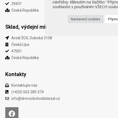
návštěvy. Kliknutím na tlačítko "Přij
29431
souhlasíte s používáním VŠECH soubo
Česká Republika
Nastavení cookies
Přijm
Sklad, výdejní místo
Areál ŽOS, Dubická 3108
Česká Lípa
47001
Česká Republika
Kontakty
Kontaktujte nás
(+420) 602 285 374
info@drevoobchoddolezal.cz