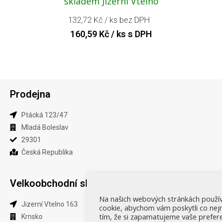
skladem Jizerní Vtelno
132,72
Kč
/ ks bez DPH
160,59
Kč
/ ks s DPH
Prodejna
Ptácká 123​/47
Mladá Boleslav​
29301
Česká Republika
Velkoobchodní sklad a prodej​
Na našich webových stránkách použ
Jizerní Vtelno 163​
cookie, abychom vám poskytli co nejr
tím, že si zapamatujeme vaše prefe
Krnsko