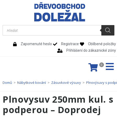
Zapomenuté heslo
Registrace
Oblíbené položky
Přihlášení do zákaznické zóny
0
Domů
>
Nábytkové kování
>
Zásuvkové výsuvy
>
Plnovýsuvy s podp
Plnovysuv 250mm kul. s
podperou – Doprodej