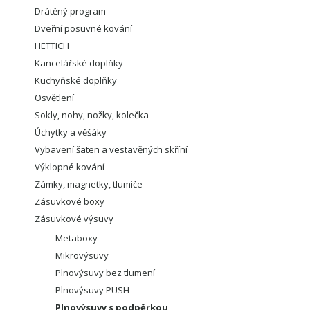
Drátěný program
Dveřní posuvné kování
HETTICH
Kancelářské doplňky
Kuchyňské doplňky
Osvětlení
Sokly, nohy, nožky, kolečka
Úchytky a věšáky
Vybavení šaten a vestavěných skříní
Výklopné kování
Zámky, magnetky, tlumiče
Zásuvkové boxy
Zásuvkové výsuvy
Metaboxy
Mikrovýsuvy
Plnovýsuvy bez tlumení
Plnovýsuvy PUSH
Plnovýsuvy s podpěrkou